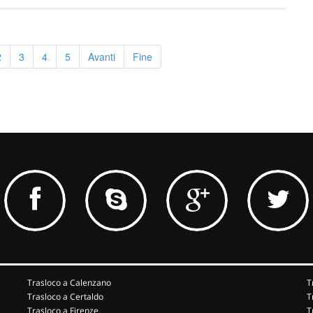
2
3
4
5
Avanti
Fine
Trasloco a Calenzano
T
Trasloco a Certaldo
T
Trasloco a Firenze
T