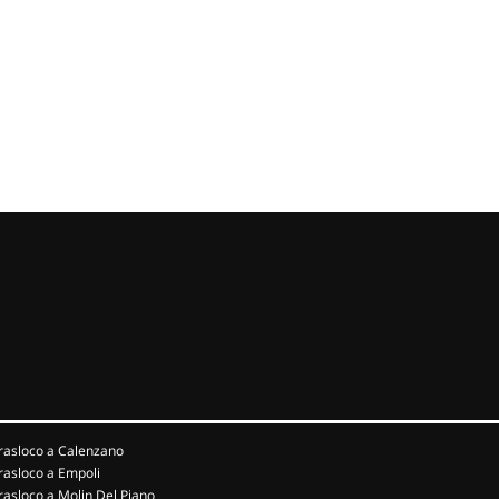
rasloco a Calenzano
rasloco a Empoli
rasloco a Molin Del Piano