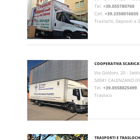
Tel.
+39.055780760
Cell.
+39.3358016035
Traslochi, Depositi e
COOPERATIVA SCARICAT
Via Goldoni, 20 - Sett
50041 CALENZANO (F
Tel.
+39.0558825499
Trasloco
TRASPORTI E TRASLOCHI