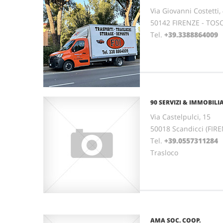
Via Giovanni Costetti,
50142 FIRENZE - TO
Tel.
+39.3388864009
90 SERVIZI & IMMOBILI
Via Castelpulci, 15
50018 Scandicci (FIR
Tel.
+39.0557311284
Trasloco
AMA SOC. COOP.