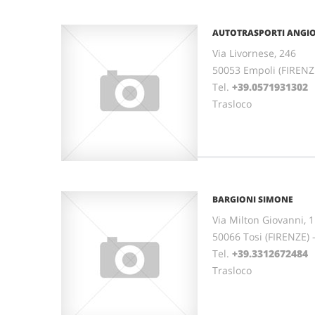
AUTOTRASPORTI ANGI
Via Livornese, 246
50053 Empoli (FIREN
Tel.
+39.0571931302
Trasloco
BARGIONI SIMONE
Via Milton Giovanni, 
50066 Tosi (FIRENZE)
Tel.
+39.3312672484
Trasloco